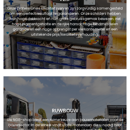
Onze professionele kwaliteitsverven zijn zorgvuldig samengesteld
om een perfect resultaat te garanderen. Onze schilders hebben
hun hoge dekkracht en hun grote gebruiksgemak bewezen. Het
hoge pigmentgehalte en de rijke harsachtige bindmiddelen
garanderen een hoge opbrengst per vierkante meter en een
uitstekende prijs/kwaliteitsverhouding.
RUWBOUW
Uw NGB-shop biedt een ruime keuze aan bouwmaterialen voor de
bouwsector. In de winkel vindt u alle materialen die u nodig hebt